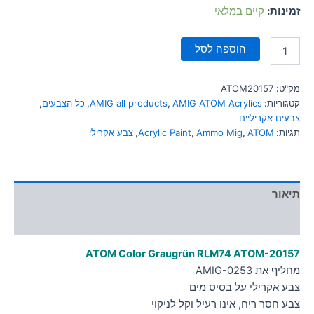
סמן קישורים
זמינות:
קיים במלאי
font_download
לאפס
cached
הוספה לסל
את
כל
האפשרויות
מק"ט:
ATOM20157
קטגוריות:
AMIG ATOM Acrylics
,
AMIG all products
,
כל הצבעים
,
צבעים אקריליים
תגיות:
ATOM
,
Ammo Mig
,
Acrylic Paint
,
צבע אקרילי
תיאור
מידע נוסף
ATOM Color Graugrün RLM74
ATOM-20157
מחליף את AMIG-0253
צבע אקרילי על בסיס מים
צבע חסר ריח, אינו רעיל וקל לניקוי