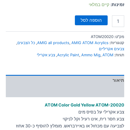
סמן קישורים
זמינות:
קיים במלאי
font_download
לאפס
cached
הוספה לסל
את
כל
האפשרויות
מק"ט:
ATOM20020
קטגוריות:
AMIG ATOM Acrylics
,
AMIG all products
,
כל הצבעים
,
צבעים אקריליים
תגיות:
ATOM
,
Ammo Mig
,
Acrylic Paint
,
צבע אקרילי
תיאור
מידע נוסף
ATOM Color Gold Yellow
ATOM-20020
צבע אקרילי על בסיס מים
צבע חסר ריח, אינו רעיל וקל לניקוי
לצביעה עם מכחול או באיירבראש. מומלץ להוסיף כ-30 אחוז