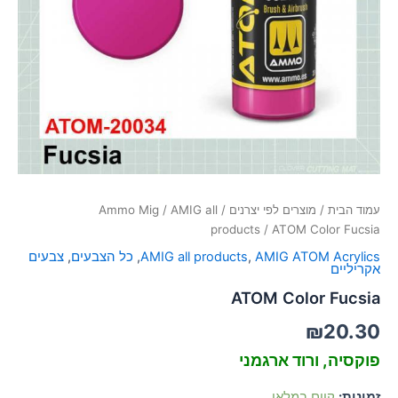
סמן קישורים
font_download
לאפס
cached
את
כל
האפשרויות
עמוד הבית
/
מוצרים לפי יצרנים
/
AMIG all
/
Ammo Mig
products
/ ATOM Color Fucsia
AMIG ATOM Acrylics
,
AMIG all products
,
כל הצבעים
,
צבעים
אקריליים
ATOM Color Fucsia
₪
20.30
פוקסיה, ורוד ארגמני
זמינות:
קיים במלאי