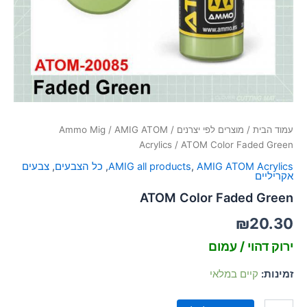
סמן קישורים
font_download
לאפס
cached
את
כל
האפשרויות
עמוד הבית
/
מוצרים לפי יצרנים
/
AMIG ATOM
/
Ammo Mig
Acrylics
/ ATOM Color Faded Green
AMIG ATOM Acrylics
,
AMIG all products
,
כל הצבעים
,
צבעים
אקריליים
ATOM Color Faded Green
₪
20.30
ירוק דהוי / עמום
זמינות:
קיים במלאי