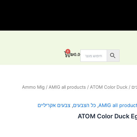
0
עגלת
₪
0.00
קניות
ים
/
/ ATOM Color Duck
AMIG all products
/
Ammo Mig
AMIG all produc
,
כל הצבעים
,
צבעים אקריליים
ATOM Color Duck E