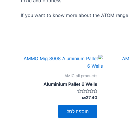
toxic and odorless.
If you want to know more about the ATOM range o
AMIG all products
Aluminium Pallet 6 Wells
דורג
₪
27.40
0
מתוך
5
הוספה לסל