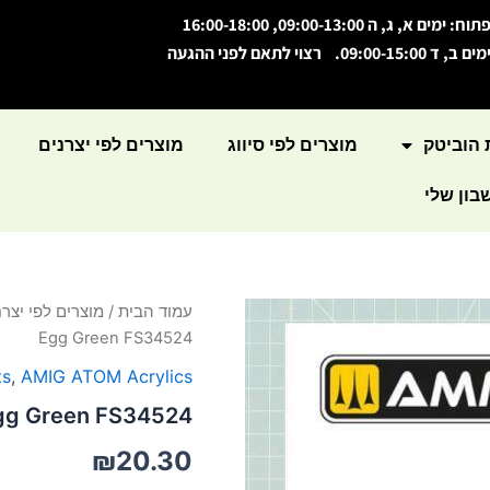
תוח: ימים א, ג, ה 09:00-13:00, 16:00-18:00
מים ב, ד 09:00-15:00. רצוי לתאם לפני ההגעה
 הוביטק
מוצרים לפי סיווג
מוצרים לפי יצרנים
ון שלי
כמות
עמוד הבית
/
מוצרים לפי יצרנ
של
Egg Green FS34524
ATOM
Color
ts
,
AMIG ATOM Acrylics
Duck
gg Green FS34524
Egg
Green
₪
20.30
FS34524