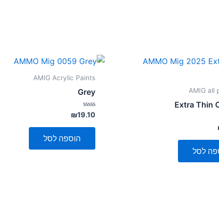
AMIG Acrylic Paints
AMIG all 
Grey
Extra Thin
דורג
₪
19.10
0
מתוך
5
הוספה לסל
פה לסל