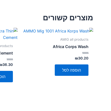
מוצרים קשורים
AMIG all products
products
Africa Corps Wash
 Cement
דורג
₪
30.20
0
מתוך
דורג
₪
36.30
0
5
הוספה לסל
מתוך
5
הוס