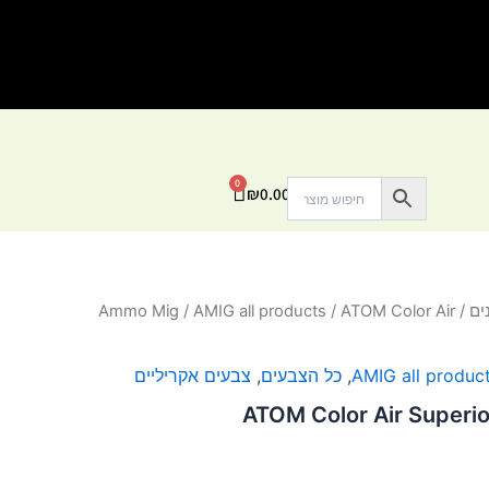
0
עגלת
₪
0.00
קניות
ים
/
/ ATOM Color Air
AMIG all products
/
Ammo Mig
AMIG all produc
,
כל הצבעים
,
צבעים אקריליים
ATOM Color Air Superi