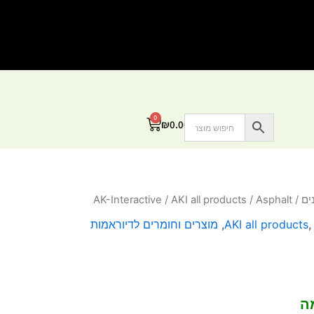
0
עגלת
₪
0.00
קניות
ים
/
/ Asphalt
AKI all products
/
AK-Interactive
AKI all products
,
מוצרים וחומרים לדיוראמות
ה