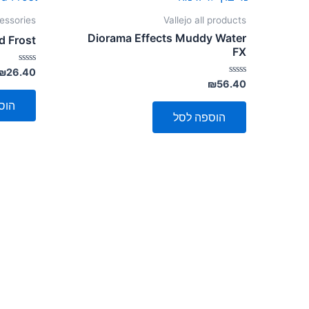
ssories
Vallejo all products
Diorama Effects Muddy Water
d Frost
FX
דורג
₪
26.40
0
דורג
₪
56.40
מתוך
0
5
מתוך
הוס
5
הוספה לסל