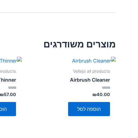
מוצרים משודרגים
 products
Vallejo all products
Thinner
Airbrush Cleaner
דורג
דורג
₪
57.00
₪
40.00
0
0
מתוך
מתוך
5
5
הוספה לסל
הוס