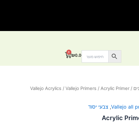
0
עגלת
₪
0.00
קניות
ים
/
/ Acrylic Primer
Vallejo Primers
/
Vallejo Acrylics
Vallejo all 
,
צבעי יסוד
Acrylic Prim