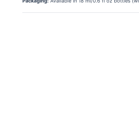
Packaging:
Available in 18 ml/0.6 fl oz bottles (w