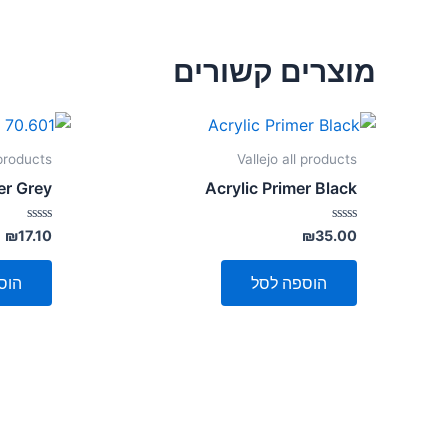
מוצרים קשורים
 products
Vallejo all products
er Grey
Acrylic Primer Black
דורג
דורג
₪
17.10
₪
35.00
0
0
מתוך
מתוך
5
5
הוספה לסל
הוס