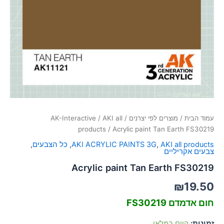
סמן קישורים
font_download
לאפס
cached
את
כל
האפשרויות
עמוד הבית
/
מוצרים לפי יצרנים
/
AKI all
/
AK-Interactive
products
/ Acrylic paint Tan Earth FS30219
AKI all products
,
AKI ACRYLIC PAINTS 3G
,
כל הצבעים
,
צבעים אקריליים
Acrylic paint Tan Earth FS30219
₪
19.50
חום אדמדם FS30219
זמינות:
קיים במלאי