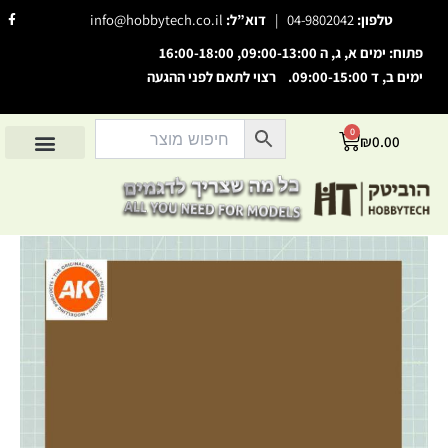
ילוג
F
טלפון:
04-9802042
|
דוא”ל:
info@hobbytech.co.il
a
תוכן
c
e
פתוח: ימים א, ג, ה 09:00-13:00, 16:00-18:00
b
o
ימים ב, ד 09:00-15:00. רצוי לתאם לפני ההגעה
השבת את ההבזקים
o
visibility_off
k
-
סמן כותרות
f
title
0
עגלת
₪
0.00
צבע רקע
settings
קניות
החשבון שלי
מוצרים לפי יצרנים
אודות הוביטק
מוצרים לפי סיווג
זום (הקטנה)
zoom_out
זום (הגדלה)
zoom_in
כמות
הקטנת גופן
remove_circle_outline
של
Acrylic
הגדלת גופן
add_circle_outline
paint
גופן קריא
Tan
spellcheck
Earth
ניגודיות בהירה
brightness_high
FS30219
ניגודיות כהה
brightness_low
הוסף קו תחתון לקישורים
format_underlined