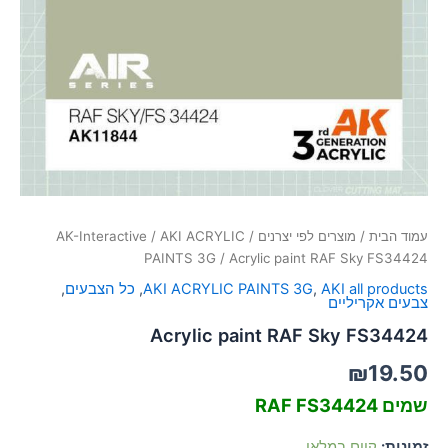
סמן קישורים
font_download
לאפס
cached
את
כל
האפשרויות
עמוד הבית
/
מוצרים לפי יצרנים
/
AKI ACRYLIC
/
AK-Interactive
PAINTS 3G
/ Acrylic paint RAF Sky FS34424
AKI all products
,
AKI ACRYLIC PAINTS 3G
,
כל הצבעים
,
צבעים אקריליים
Acrylic paint RAF Sky FS34424
₪
19.50
שמים RAF FS34424
זמינות:
קיים במלאי