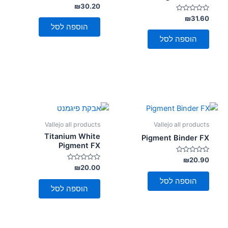
דורג
₪
30.20
סמן קישורים
font_download
0
דורג
מתוך
₪
31.60
5
0
הוספה לסל
לאפס
מתוך
cached
5
את
הוספה לסל
כל
האפשרויות
Vallejo all products
Vallejo all products
Titanium White
Pigment Binder FX
Pigment FX
דורג
₪
20.90
0
דורג
₪
20.00
מתוך
0
5
מתוך
הוספה לסל
5
הוספה לסל