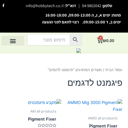
ילוג
F
טלפון:
04-9802042
|
דוא”ל:
info@hobbytech.co.il
a
תוכן
c
e
פתוח: ימים א, ג, ה 09:00-13:00, 16:00-18:00
b
o
ימים ב, ד 09:00-15:00. רצוי לתאם לפני ההגעה
o
השבת את ההבזקים
visibility_off
k
-
סמן כותרות
f
title
0
עגלת
₪
0.00
צבע רקע
קניות
settings
החשבון שלי
מוצרים לפי יצרנים
אודות הוביטק
מוצרים לפי סיווג
זום (הקטנה)
zoom_out
זום (הגדלה)
zoom_in
עמוד הבית
/ מוצרים המתויגים “פיגמנט לדגמים”
הקטנת גופן
remove_circle_outline
פיגמנט לדגמים
הגדלת גופן
add_circle_outline
גופן קריא
spellcheck
ניגודיות בהירה
brightness_high
AKI all products
ניגודיות כהה
brightness_low
AMIG all products
Pigment Fixer
הוסף קו תחתון לקישורים
format_underlined
Pigment Fixer