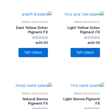
Vallejo all products
Vallejo all products
Dark Yellow Ocher
Light Yellow Ocher
Pigment FX
Pigment FX
דורג
דורג
₪
20.00
₪
20.00
0
0
מתוך
מתוך
5
5
הוספה לסל
הוספה לסל
Vallejo all products
Vallejo all products
Natural Sienna
Light Sienna Pigment
Pigment FX
FX