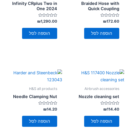
Infinity CRplus Two in
Braided Hose with
סמן קישורים
font_download
One 2024
Quick Coupling
לאפס
cached
דורג
דורג
₪
1,290.00
₪
172.60
את
0
0
כל
מתוך
מתוך
5
5
הוספה לסל
הוספה לסל
האפשרויות
H&S all products
Airbrush accessories
Needle Clamping Nut
Nozzle cleaning set
דורג
דורג
₪
14.20
₪
114.40
0
0
מתוך
מתוך
5
5
הוספה לסל
הוספה לסל