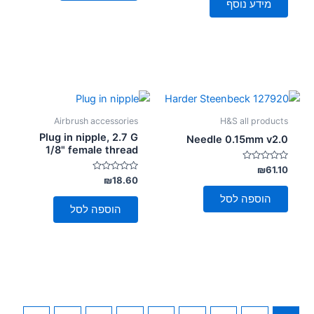
מידע נוסף
מתוך
5
Airbrush accessories
H&S all products
Plug in nipple, 2.7 G
Needle 0.15mm v2.0
1/8" female thread
דורג
₪
61.10
0
דורג
₪
18.60
מתוך
0
5
מתוך
הוספה לסל
5
הוספה לסל