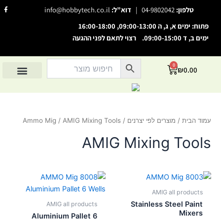
ילוג
F
טלפון:
04-9802042
|
דוא”ל:
info@hobbytech.co.il
a
תוכן
c
e
פתוח: ימים א, ג, ה 09:00-13:00, 16:00-18:00
b
o
ימים ב, ד 09:00-15:00. רצוי לתאם לפני ההגעה
o
השבת את ההבזקים
visibility_off
k
-
סמן כותרות
f
title
0
עגלת
₪
0.00
צבע רקע
קניות
settings
החשבון שלי
מוצרים לפי יצרנים
אודות הוביטק
מוצרים לפי סיווג
זום (הקטנה)
zoom_out
זום (הגדלה)
zoom_in
עמוד הבית
/
מוצרים לפי יצרנים
/
/ AMIG Mixing Tools
Ammo Mig
הקטנת גופן
remove_circle_outline
AMIG Mixing Tools
הגדלת גופן
add_circle_outline
גופן קריא
spellcheck
ניגודיות בהירה
brightness_high
AMIG all products
ניגודיות כהה
brightness_low
Stainless Steel Paint
AMIG all products
הוסף קו תחתון לקישורים
format_underlined
Mixers
Aluminium Pallet 6