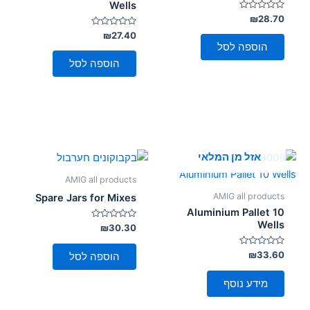
Wells
סמן קישורים
font_download
דורג
₪
28.70
0
מתוך
דורג
₪
27.40
לאפס
cached
0
5
הוספה לסל
מתוך
את
5
הוספה לסל
כל
האפשרויות
אזל מן המלאי
AMIG all products
AMIG all products
Spare Jars for Mixes
Aluminium Pallet 10
Wells
דורג
₪
30.30
0
מתוך
5
דורג
₪
33.60
הוספה לסל
0
מתוך
5
מידע נוסף