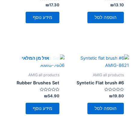
דורג
דורג
₪
17.30
₪
13.10
0
0
מתוך
מתוך
5
5
הוספה לסל
מידע נוסף
אזל מן המלאי
AMIG all products
AMIG all products
Rubber Brushes Set
Syntetic Flat brush #6
דורג
דורג
₪
54.90
₪
19.80
0
0
מתוך
מתוך
5
5
הוספה לסל
מידע נוסף