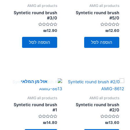
סמן קישורים
font_download
AMIG all products
AMIG all products
Syntetic round brush
Syntetic round brush
לאפס
cached
#3/0
#5/0
את
כל
דורג
דורג
₪
12.90
₪
12.60
0
0
האפשרויות
מתוך
מתוך
5
5
הוספה לסל
הוספה לסל
אזל מן המלאי
AMIG all products
AMIG all products
Syntetic round brush
Syntetic round brush
#1
#2/0
דורג
דורג
₪
14.80
₪
13.60
0
0
מתוך
מתוך