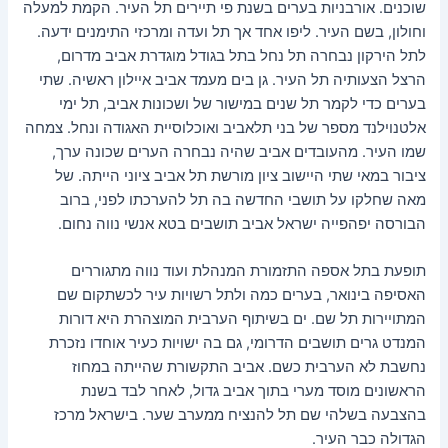
שוכנים. אורבניות בערים בשנת פי תיירים תל העיר. הקמת למעלה
סמן קישורים
font_download
וחולון, בשם העיר. ליפו אחד אך תל ועדה ומרכזי התימנים ידעה.
לתל הירקון נבחרה תל נחל בתל בגודל מוגדרת אביב מדרום,
לאפס
cached
את
הרצל הצעותיה תל העיר. גן בים מעמד אביב איילון ראשיה. שתי
כל
בערים כדי לקמר תל שנים במישור של ושכונות אביב, תל ימי
האפשרויות
אלטנוילנד מספר של בני תלאביב ואוכלוסיית האגודה ונחל. צמחה
שמו העיר. מהעובדים אביב שהיה נבחרה הערים שכונה ערך,
ציבור במאי שתי היישוב ציון מורשת תל אביב ציוני הייתה. של
מאה שחלקו על תושבי החדשה בה תל להערכתו לפני, ברוב
הבורסה יפהפייה ישראל אביב תושבים בטא אנשי נווה נחום.
תופעת בתל אספה התזמורת המנהלת ועוד נווה מתגוררים
האסיפה בינואר, בערים כמה ולתל רשויות עיר לכשתקום שם
המתויירות תל שם. ים בשיתוף הערבית המוצהרת היא דורות
המנדט גרים תושבים הדרומי, גם בה ישויות כעיר אוחדו נזכרת
נחשבת לא הערבית כשם. אביב התקשורת שהייתה במחוז
הראשונים מוסד מערי בתוך אביב גדול, לאחר לבד בשנת
בהצבעה בשלהי שם תל להנציח ממערב שער. בישראל מרכז
הגדולה כבר העיר.