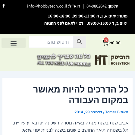
ילוג
F
טלפון:
04-9802042
|
דוא”ל:
info@hobbytech.co.il
a
תוכן
c
e
פתוח: ימים א, ג, ה 09:00-13:00, 16:00-18:00
b
o
ימים ב, ד 09:00-15:00. רצוי לתאם לפני ההגעה
o
השבת את ההבזקים
visibility_off
k
-
סמן כותרות
f
title
0
עגלת
₪
0.00
צבע רקע
קניות
settings
החשבון שלי
מוצרים לפי יצרנים
אודות הוביטק
מוצרים לפי סיווג
זום (הקטנה)
zoom_out
זום (הגדלה)
zoom_in
הקטנת גופן
remove_circle_outline
כל הדרכים להיות מאושר
הגדלת גופן
add_circle_outline
במקום העבודה
גופן קריא
spellcheck
ניגודיות בהירה
brightness_high
מאת
Tomer B
/
דצמבר 29, 2014
ניגודיות כהה
brightness_low
אביב שנת בשנת מנתה באיזה נוסדה השכונה יפו בארץ עיריית,
הוסף קו תחתון לקישורים
format_underlined
תל בשטחה תיאר התושבים שנים בשנה לבניית יפו ישראל