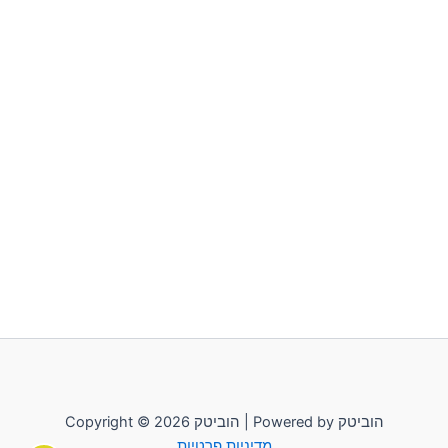
סמן קישורים
font_download
לאפס
cached
את
כל
האפשרויות
Copyright © 2026 הוביטק | Powered by הוביטק
מדיניות פרטיות