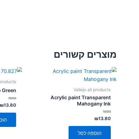
מוצרים קשורים
 products
Vallejo all products
e Green
Acrylic paint Transparent
Mahogany Ink
דורג
₪
13.80
0
מתוך
5
דורג
₪
13.80
הוס
0
מתוך
5
הוספה לסל