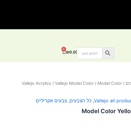
0
עגלת
₪
0.00
קניות
ים
/
/ Model Color
Vallejo Model Color
/
Vallejo Acrylics
Vallejo all produ
,
כל הצבעים
,
צבעים אקריליים
Model Color Yel