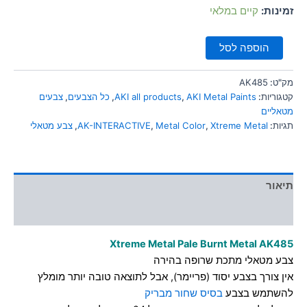
סמן קישורים
זמינות:
קיים במלאי
font_download
לאפס
cached
הוספה לסל
את
כל
האפשרויות
מק"ט:
AK485
קטגוריות:
AKI Metal Paints
,
AKI all products
,
כל הצבעים
,
צבעים
מטאליים
תגיות:
Xtreme Metal
,
Metal Color
,
AK-INTERACTIVE
,
צבע מטאלי
תיאור
מידע נוסף
Xtreme Metal Pale Burnt Metal AK485
צבע מטאלי מתכת שרופה בהירה
אין צורך בצבע יסוד (פריימר), אבל לתוצאה טובה יותר מומלץ
להשתמש בצבע
בסיס שחור מבריק