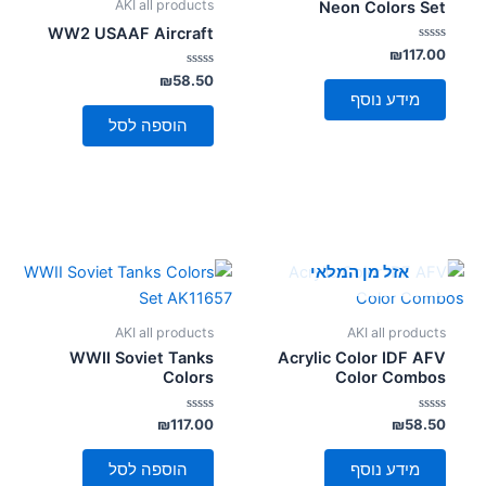
AKI all products
Neon Colors Set
WW2 USAAF Aircraft
דורג
₪
117.00
0
מתוך
דורג
₪
58.50
0
5
מידע נוסף
מתוך
5
הוספה לסל
אזל מן המלאי
AKI all products
AKI all products
WWII Soviet Tanks
Acrylic Color IDF AFV
Colors
Color Combos
דורג
דורג
₪
117.00
₪
58.50
0
0
מתוך
מתוך
5
5
מידע נוסף
הוספה לסל