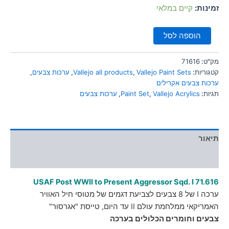
סמן קישורים
זמינות:
קיים במלאי
font_download
לאפס
cached
הוספה לסל
את
כל
האפשרויות
מק"ט:
71616
קטגוריות:
Vallejo Paint Sets
,
Vallejo all products
,
ערכות צבעים
,
ערכות צבעים אקרילים
תגיות:
Vallejo Acrylics
,
Paint Set
,
ערכות צבעים
תיאור
מידע נוסף
USAF Post WWII to Present Aggressor Sqd. I
71.616
ערכה I של 8 צבעים לצביעת דגמים של מטוסי חיל האוויר
האמריקאי ממלחמת עולם II עד היום, טייסת "אגרסור"
צבעים וחומרים הכלולים בערכה