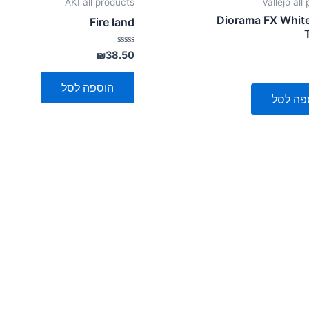
AKI all products
Vallejo all
Diorama FX Whit
Fire land
דורג
₪
38.50
0
מתוך
5
הוספה לסל
פה לסל