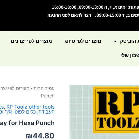
תוח: ימים א, ג, ה 09:00-13:00, 16:00-18:00
מים ב, ד 09:00-15:00. רצוי לתאם לפני ההגעה
 הוביטק
מוצרים לפי סיווג
מוצרים לפי יצרנים
ון שלי
כמות
עמוד הבית
/
מוצרים לפי יצרנ
של
Punch
Tray
for
ts
,
RP Toolz other tools
העבודה
,
כלים לפוטו אץ' וס
Hexa
Punch
ray for Hexa Punch
₪
44.80