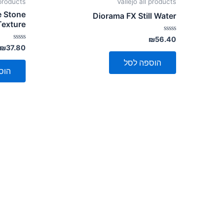
 products
Vallejo all products
e Stone
Diorama FX Still Water
Texture
דורג
₪
56.40
0
דורג
₪
37.80
מתוך
0
5
מתוך
הוספה לסל
5
הוס