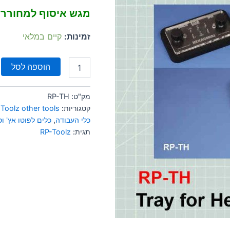
מגש איסוף למחורר
זמינות:
קיים במלאי
הוספה לסל
מק"ט:
RP-TH
קטגוריות:
Toolz other tools
כלי העבודה
,
כלים לפוטו אץ' וס
תגית:
RP-Toolz