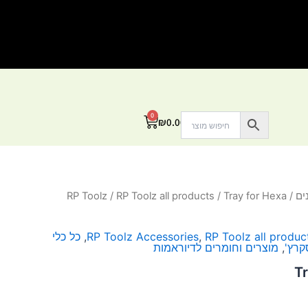
0
עגלת
₪
0.00
קניות
ים
/
/ Tray for Hexa
RP Toolz all products
/
RP Toolz
RP Toolz all produc
,
RP Toolz Accessories
,
כל כלי
קרץ'
,
מוצרים וחומרים לדיוראמות
T