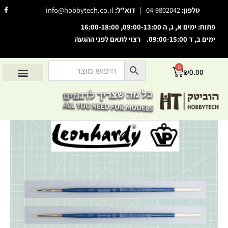
ילוג
F
טלפון:
04-9802042
|
דוא”ל:
info@hobbytech.co.il
a
תוכן
c
e
פתוח: ימים א, ג, ה 09:00-13:00, 16:00-18:00
b
o
ימים ב, ד 09:00-15:00. רצוי לתאם לפני ההגעה
o
השבת את ההבזקים
visibility_off
k
-
סמן כותרות
f
title
0
עגלת
₪
0.00
צבע רקע
קניות
settings
החשבון שלי
מוצרים לפי יצרנים
אודות הוביטק
מוצרים לפי סיווג
זום (הקטנה)
zoom_out
זום (הגדלה)
zoom_in
כמות
הקטנת גופן
remove_circle_outline
של
Toray
הגדלת גופן
add_circle_outline
Brush,
round
גופן קריא
spellcheck
#0
ניגודיות בהירה
brightness_high
ניגודיות כהה
brightness_low
הוסף קו תחתון לקישורים
format_underlined