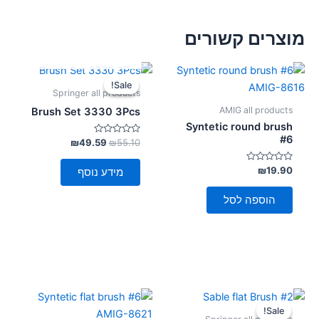
מוצרים קשורים
אזל מן המלאי
המחיר
המחיר
המקורי
הנוכחי
Sale!
Sale!
היה:
הוא:
Springer all products
₪49.59.
₪55.10.
AMIG all products
Brush Set 3330 3Pcs
Syntetic round brush
#6
דורג
₪
49.59
₪
55.10
0
מתוך
5
דורג
₪
19.90
מידע נוסף
0
מתוך
5
הוספה לסל
המחיר
המחיר
המקורי
הנוכחי
Sale!
Sale!
היה:
הוא: