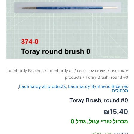
סמן קישורים
font_download
לאפס
cached
את
כל
האפשרויות
עמוד הבית
/
מוצרים לפי יצרנים
/
Leonhardy all
/
Leonhardy Brushes
products
/ Toray Brush, round #0
,
Leonhardy all products
,
Leonhardy Synthetic Brushes
מכחולים
Toray Brush, round #0
₪
15.40
מכחול טוריי עגול, גודל 0
זמינות:
קיים במלאי