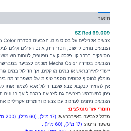
תיאור
מידע נוסף
SZ Red 69.009
צבעים אקריליים על בסיס מים. הצבעים בסדרה Mecha Color יוצרים גימור סאטין עמיד גם בתנאים קשים.
הצבעים נוחים ליישום, חסרי ריח, אינם רעילים וקלים לניקו
מסופקים בבקבוקון פלסטיק עם טפטפת, לנוחות השימוש ו
הצבעים בסדרה Mecha Color מ
ייעודי לאיירבראש או במים מזוקקים, אך הדילול במים גור
מומלץ להוסיף לכוסית מספר טיפות של משפר זרימה ביחס 
אין להחזיר לבקבוק צבע שעבר דילול אלא לשמור אותו לש
ניתן להשתמש בצבעים גם לצביעה במכחול אך בגוונים הבה
הצבעים ניתנים לערבוב עם צבעים וחומרים אקריליים אחר
חומרי עזר מומלצים:
מדלל לצביעה באיירבראש:
(17 מ"ל)
,
(60 מ"ל)
,
(200 מ"ל)
משפר זרימה:
(17 מ"ל)
,
(60 מ"ל)
.