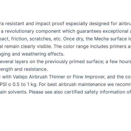
xtra resistant and impact proof especially designed for air
 a revolutionary component which guarantees exceptional a
act, friction, scratches, etc. Once dry, the Mecha surface l
al remain clearly visible. The color range includes primers a
 aging and weathering effects.
veral layers on the previously primed surface; a few hours 
ength and resistance.
 with Vallejo Airbrush Thinner or Flow Improver, and the co
I o 0.5 to 1 kg. For best airbrush maintenance we recomme
n solvents. Please see also certified safety information o