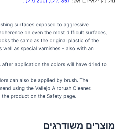
נוזל ניקוי לאיירבראש:
(85 מ"ל)
,
(200 מ"ל)
.
brushing surfaces exposed to aggressive
dherence on even the most difficult surfaces,
ooks the same as the original plastic of the
s well as special varnishes – also with an
after application the colors will have dried to
lors can also be applied by brush. The
nd using the Vallejo Airbrush Cleaner.
f the product on the Safety page.
מוצרים משודרגים