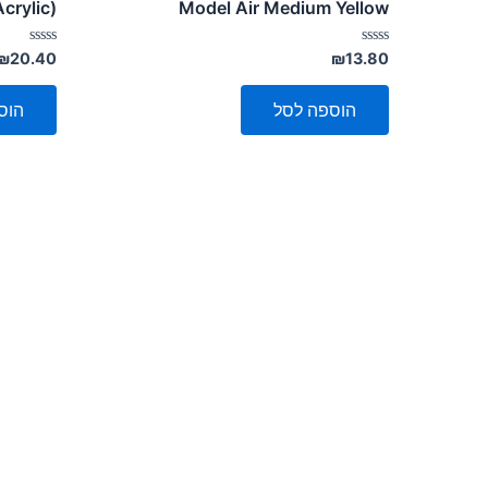
crylic)
Model Air Medium Yellow
דורג
דורג
₪
20.40
₪
13.80
0
0
מתוך
מתוך
5
5
הוספה לסל
הוס