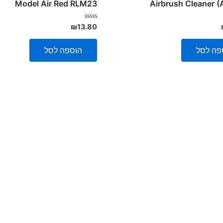
Model Air Red RLM23
Airbrush Cleaner (A
דורג
₪
13.80
0
מתוך
5
פה לסל
הוספה לסל