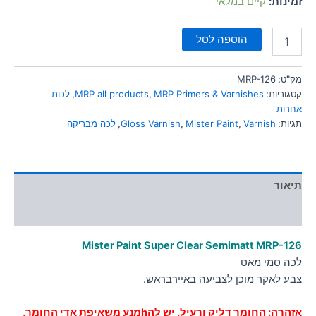
זמינות:
קיים במלאי
סמן קישורים
font_download
הוספה לסל
לאפס
cached
את
כל
מק"ט:
MRP-126
האפשרויות
קטגוריות:
MRP Primers & Varnishes
,
MRP all products
,
לכות
אחרות
תגיות:
Varnish
,
Mister Paint
,
Gloss Varnish
,
לכה מבריקה
תיאור
מידע נוסף
Mister Paint Super Clear Semimatt MRP-126
לכה סמי מאט
צבע לאקר מוכן לצביעה באיירבראש.
אזהרה: החומר דליק ורעיל. יש להhמנע משאיפת אדי החומר,