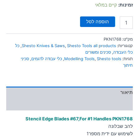
סמן קישורים
font_download
זמינות:
קיים במלאי
לאפס
cached
הוספה לסל
את
כל
האפשרויות
מק"ט:
PKN1768
קטגוריות:
Shesto Tools all products
,
Shesto Knives & Saws
,
כל
כלי העבודה
,
סכינים ומשורים
תגיות:
Shesto tools
,
Modelling Tools
,
כלי עבודה לדגמים
,
סכיני
חיתוך
תיאור
מידע נוסף
Stencil Edge Blades #67,For #1 Handles PKN1768
להב שבלונה
לשימוש עם ידית מספר1