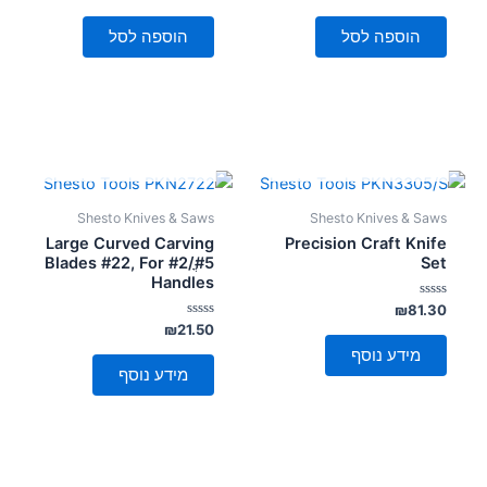
0
0
מתוך
מתוך
5
5
הוספה לסל
הוספה לסל
אזל מן המלאי
אזל מן המלאי
Shesto Knives & Saws
Shesto Knives & Saws
Large Curved Carving
Precision Craft Knife
Blades #22, For #2/ֳ#5
Set
Handles
דורג
₪
81.30
0
דורג
₪
21.50
מתוך
0
5
מידע נוסף
מתוך
5
מידע נוסף