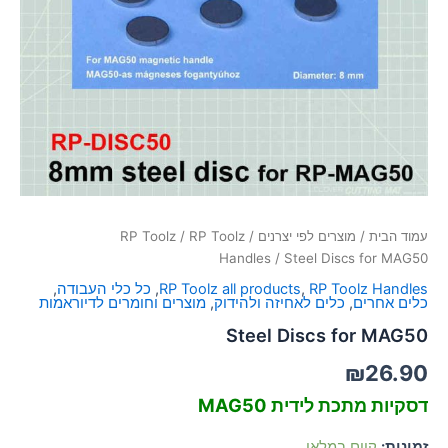
סמן קישורים
font_download
לאפס
cached
את
כל
האפשרויות
עמוד הבית
/
מוצרים לפי יצרנים
/
RP Toolz
/
RP Toolz
Handles
/ Steel Discs for MAG50
RP Toolz Handles
,
RP Toolz all products
,
כל כלי העבודה
,
כלים אחרים
,
כלים לאחיזה ולהידוק
,
מוצרים וחומרים לדיוראמות
Steel Discs for MAG50
₪
26.90
דסקיות מתכת לידית MAG50
זמינות:
קיים במלאי