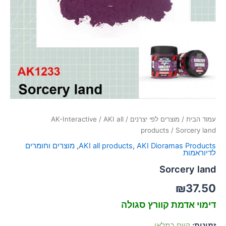
סמן קישורים
font_download
לאפס
cached
את
כל
האפשרויות
עמוד הבית
/
מוצרים לפי יצרנים
/
AKI all
/
AK-Interactive
products
/ Sorcery land
AKI Dioramas Products
,
AKI all products
,
מוצרים וחומרים
לדיוראמות
Sorcery land
₪
37.50
דימוי אדמת קוורץ סגולה
זמינות:
קיים במלאי