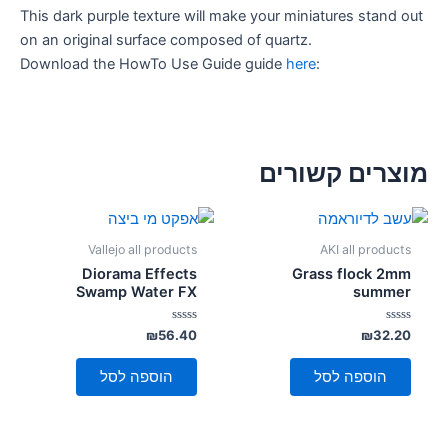
This dark purple texture will make your miniatures stand out
on an original surface composed of quartz.
Download the HowTo Use Guide guide
here
:
מוצרים קשורים
Vallejo all products
AKI all products
Diorama Effects
Grass flock 2mm
Swamp Water FX
summer
דורג
דורג
₪
56.40
₪
32.20
0
0
מתוך
מתוך
5
5
הוספה לסל
הוספה לסל