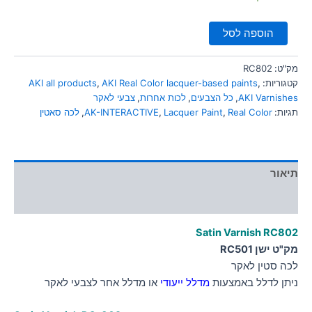
סמן קישורים
font_download
הוספה לסל
לאפס
cached
את
כל
מק"ט:
RC802
האפשרויות
קטגוריות:
,
AKI Real Color lacquer-based paints
,
AKI all products
AKI Varnishes
,
כל הצבעים
,
לכות אחרות
,
צבעי לאקר
תגיות:
Real Color
,
Lacquer Paint
,
AK-INTERACTIVE
,
לכה סאטין
תיאור
מידע נוסף
Satin Varnish RC802
מק"ט ישן RC501
לכה סטין לאקר
ניתן לדלל באמצעות
מדלל ייעודי
או מדלל אחר לצבעי לאקר