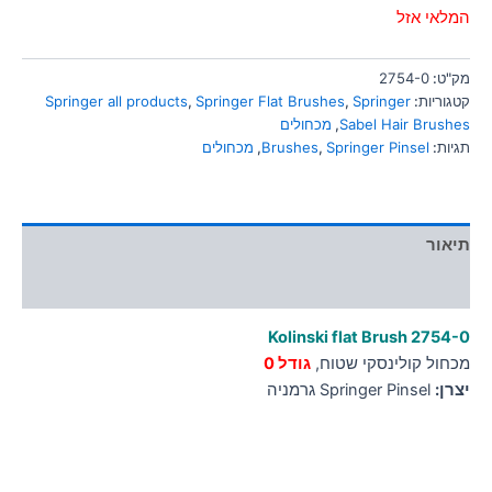
סמן קישורים
המלאי אזל
font_download
לאפס
cached
מק"ט:
2754-0
את
קטגוריות:
Springer
,
Springer Flat Brushes
,
Springer all products
כל
Sabel Hair Brushes
,
מכחולים
האפשרויות
תגיות:
Springer Pinsel
,
Brushes
,
מכחולים
תיאור
מידע נוסף
Kolinski flat Brush 2754-0
מכחול קולינסקי שטוח,
גודל 0
יצרן:
Springer Pinsel גרמניה