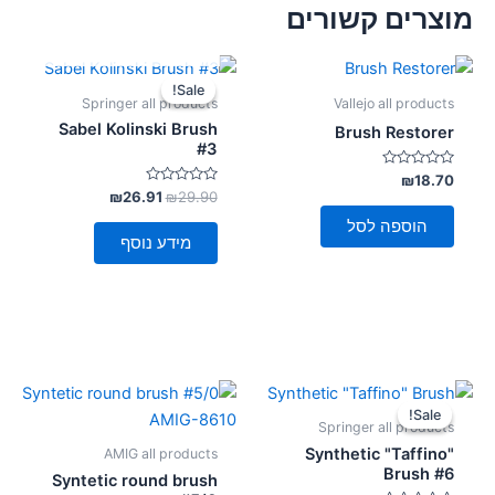
מוצרים קשורים
אזל מן המלאי
המחיר
המחיר
המקורי
הנוכחי
Sale!
Sale!
היה:
הוא:
Springer all products
Vallejo all products
₪26.91.
₪29.90.
Sabel Kolinski Brush
Brush Restorer
#3
דורג
₪
18.70
0
דורג
₪
26.91
₪
29.90
מתוך
0
5
מתוך
הוספה לסל
5
מידע נוסף
המחיר
המחיר
המקורי
הנוכחי
Sale!
Sale!
היה:
הוא:
Springer all products
₪18.27.
₪20.30.
Synthetic "Taffino"
AMIG all products
Brush #6
Syntetic round brush