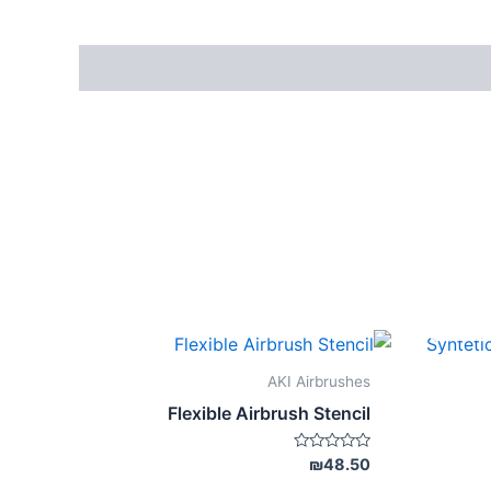
AKI Airbrushes
Flexible Airbrush Stencil
דורג
₪
48.50
0
מתוך