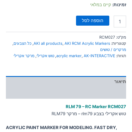
סמן קישורים
זמינות:
קיים במלאי
font_download
לאפס
cached
הוספה לסל
את
כל
האפשרויות
מק"ט:
RCM027
קטגוריות:
AKI RCM Acrylic Markers
,
AKI all products
,
כל הצבעים
,
מרקרים / טושים
תגיות:
AK-INTERACTIVE
,
acrylic marker
,
טוש אקרילי
,
מרקר אקרילי
תיאור
מידע נוסף
RLM 79 – RC Marker RCM
027
טוש אקרילי בצבע rlm79 – מרקר RLM79
ACRYLIC PAINT MARKER FOR MODELING. FAST DRY,