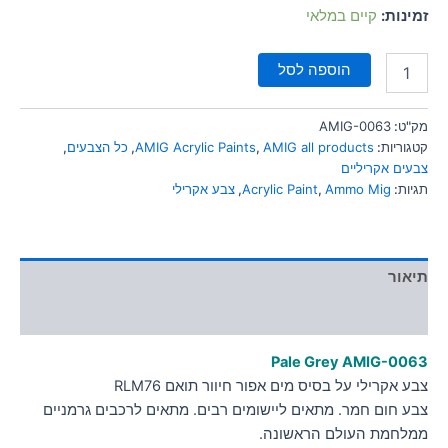
סמן קישורים
זמינות:
קיים במלאי
font_download
לאפס
cached
הוספה לסל
את
כל
האפשרויות
מק"ט:
AMIG-0063
קטגוריות:
AMIG all products
,
AMIG Acrylic Paints
,
כל הצבעים
,
צבעים אקריליים
תגיות:
Ammo Mig
,
Acrylic Paint
,
צבע אקרילי
תיאור
מידע נוסף
Pale Grey
AMIG-0063
צבע אקרילי על בסיס מים אפור חיוור תואם RLM76
צבע חום חמר. מתאים ליישומים רבים. מתאים לרכבים גרמניים
ממלחמת העולם הראשונה.