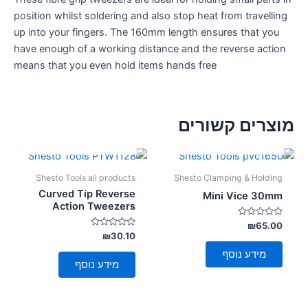
position whilst soldering and also stop heat from travelling
up into your fingers. The 160mm length ensures that you
have enough of a working distance and the reverse action
means that you even hold items hands free
מוצרים קשורים
אזל מן המלאי
אזל מן המלאי
Shesto Tools all products
Shesto Clamping & Holding
Curved Tip Reverse
Mini Vice 30mm
Action Tweezers
דורג
₪
65.00
0
דורג
₪
30.10
מתוך
0
5
מתוך
מידע נוסף
5
מידע נוסף