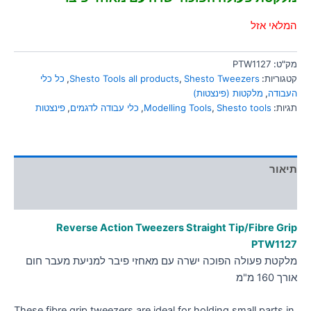
סמן קישורים
font_download
המלאי אזל
לאפס
cached
את
מק"ט:
PTW1127
כל
קטגוריות:
Shesto Tweezers
,
Shesto Tools all products
,
כל כלי
האפשרויות
העבודה
,
מלקטות (פינצטות)
תגיות:
Shesto tools
,
Modelling Tools
,
כלי עבודה לדגמים
,
פינצטות
תיאור
מידע נוסף
Reverse Action Tweezers Straight Tip/Fibre Grip
PTW1127
מלקטת פעולה הפוכה ישרה עם מאחזי פיבר למניעת מעבר חום
אורך 160 מ"מ
These fibre grip tweezers are ideal for holding small parts in