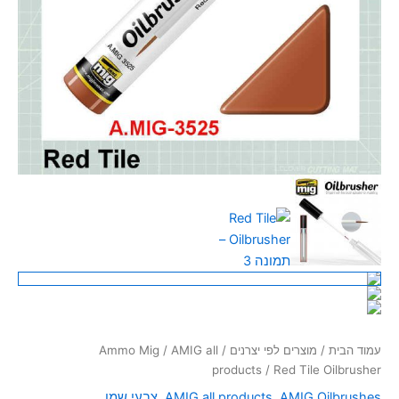
סמן קישורים
font_download
לאפס
cached
את
כל
האפשרויות
עמוד הבית
/
מוצרים לפי יצרנים
/
AMIG all
/
Ammo Mig
products
/ Red Tile Oilbrusher
AMIG Oilbrushes
,
AMIG all products
,
צבעי שמן