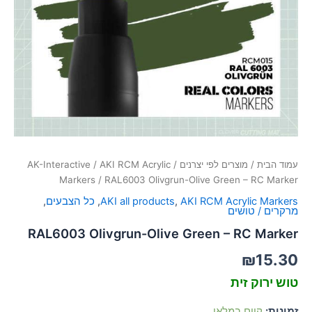
סמן קישורים
font_download
לאפס
cached
את
כל
האפשרויות
עמוד הבית
/
מוצרים לפי יצרנים
/
AKI RCM Acrylic
/
AK-Interactive
Markers
/ RAL6003 Olivgrun-Olive Green – RC Marker
AKI RCM Acrylic Markers
,
AKI all products
,
כל הצבעים
,
מרקרים / טושים
RAL6003 Olivgrun-Olive Green – RC Marker
₪
15.30
טוש ירוק זית
זמינות:
קיים במלאי