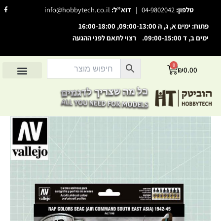
ילוג
F
טלפון:
04-9802042
|
דוא”ל:
info@hobbytech.co.il
a
תוכן
c
e
פתוח: ימים א, ג, ה 09:00-13:00, 16:00-18:00
b
o
ימים ב, ד 09:00-15:00. רצוי לתאם לפני ההגעה
o
השבת את ההבזקים
visibility_off
k
-
סמן כותרות
f
title
0
עגלת
₪
0.00
צבע רקע
קניות
settings
החשבון שלי
מוצרים לפי יצרנים
אודות הוביטק
מוצרים לפי סיווג
זום (הקטנה)
zoom_out
זום (הגדלה)
zoom_in
כמות
הקטנת גופן
remove_circle_outline
של
Model
הגדלת גופן
add_circle_outline
Air
RAF
גופן קריא
spellcheck
colors
ניגודיות בהירה
brightness_high
SEAC
1942-
ניגודיות כהה
brightness_low
1945
הוסף קו תחתון לקישורים
format_underlined