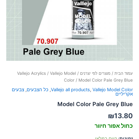
סמן קישורים
font_download
לאפס
cached
את
כל
האפשרויות
עמוד הבית
/
מוצרים לפי יצרנים
/
Vallejo Model
/
Vallejo Acrylics
Color
/ Model Color Pale Grey Blue
Vallejo Model Color
,
Vallejo all products
,
כל הצבעים
,
צבעים
אקריליים
Model Color Pale Grey Blue
₪
13.80
כחול אפור חיוור
זמינות:
קיים במלאי