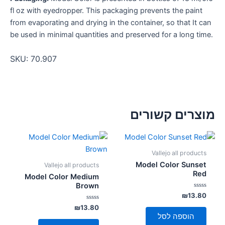
fl oz with eyedropper. This packaging prevents the paint
from evaporating and drying in the container, so that It can
be used in minimal quantities and preserved for a long time.
SKU:
70.907
מוצרים קשורים
Vallejo all products
Model Color Sunset
Vallejo all products
Red
Model Color Medium
Brown
דורג
₪
13.80
0
מתוך
דורג
₪
13.80
0
5
הוספה לסל
מתוך
5