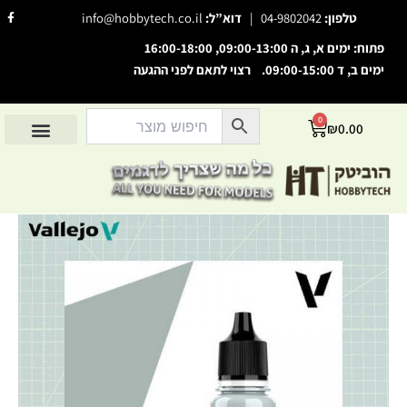
ילוג
F
טלפון:
04-9802042
|
דוא”ל:
info@hobbytech.co.il
a
תוכן
c
e
פתוח: ימים א, ג, ה 09:00-13:00, 16:00-18:00
b
o
ימים ב, ד 09:00-15:00. רצוי לתאם לפני ההגעה
השבת את ההבזקים
o
visibility_off
k
-
סמן כותרות
f
title
0
עגלת
₪
0.00
צבע רקע
settings
קניות
החשבון שלי
מוצרים לפי יצרנים
אודות הוביטק
מוצרים לפי סיווג
זום (הקטנה)
zoom_out
זום (הגדלה)
zoom_in
כמות
הקטנת גופן
remove_circle_outline
של
Model
הגדלת גופן
add_circle_outline
Color
גופן קריא
Pale
spellcheck
Grey
ניגודיות בהירה
brightness_high
Blue
ניגודיות כהה
brightness_low
הוסף קו תחתון לקישורים
format_underlined