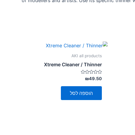
of modellers and artists. Use its specific thinner
AKI all products
Xtreme Cleaner / Thinner
דורג
₪
49.50
0
מתוך
5
הוספה לסל