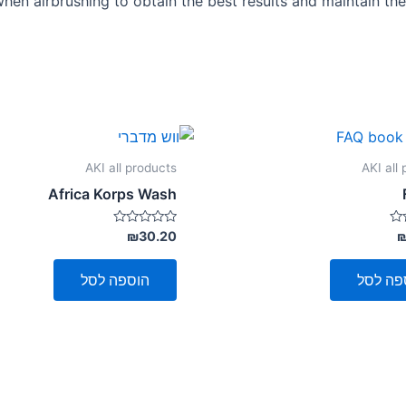
 when airbrushing to obtain the best results and maintain the
AKI all products
AKI all
Africa Korps Wash
דורג
₪
30.20
0
מתוך
5
פה לסל
הוספה לסל