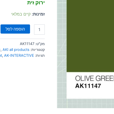
ירוק זית
זמינות:
קיים במלאי
הוספה לסל
מק"ט:
AK11147
קטגוריות:
AKI all products
,
G
תגיות:
AK-INTERACTIVE
,
nt