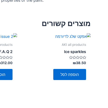
 properties of the paint.
מוצרים קשורים
 products
AKI all products
F.A.Q 2
Ice sparkles
דורג
דורג
₪
312.00
₪
38.50
0
0
מתוך
מתוך
5
5
הוספה לסל
הוס