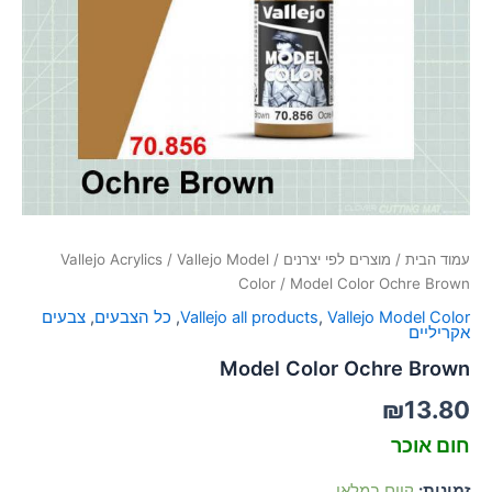
סמן קישורים
font_download
לאפס
cached
את
כל
האפשרויות
עמוד הבית
/
מוצרים לפי יצרנים
/
Vallejo Model
/
Vallejo Acrylics
Color
/ Model Color Ochre Brown
Vallejo Model Color
,
Vallejo all products
,
כל הצבעים
,
צבעים
אקריליים
Model Color Ochre Brown
₪
13.80
חום אוכר
זמינות:
קיים במלאי