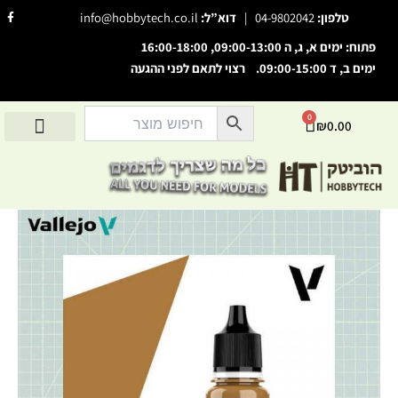
ילוג
F
טלפון:
04-9802042
|
דוא”ל:
info@hobbytech.co.il
a
תוכן
c
e
פתוח: ימים א, ג, ה 09:00-13:00, 16:00-18:00
b
o
ימים ב, ד 09:00-15:00. רצוי לתאם לפני ההגעה
השבת את ההבזקים
o
visibility_off
k
-
סמן כותרות
f
title
0
עגלת
₪
0.00
צבע רקע
settings
קניות
החשבון שלי
מוצרים לפי יצרנים
אודות הוביטק
מוצרים לפי סיווג
זום (הקטנה)
zoom_out
זום (הגדלה)
zoom_in
כמות
הקטנת גופן
remove_circle_outline
של
Model
הגדלת גופן
add_circle_outline
Color
גופן קריא
Ochre
spellcheck
Brown
ניגודיות בהירה
brightness_high
ניגודיות כהה
brightness_low
הוסף קו תחתון לקישורים
format_underlined