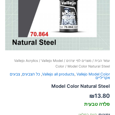
סמן קישורים
font_download
לאפס
cached
את
כל
האפשרויות
עמוד הבית
/
מוצרים לפי יצרנים
/
Vallejo Model
/
Vallejo Acrylics
Color
/ Model Color Natural Steel
Vallejo Model Color
,
Vallejo all products
,
כל הצבעים
,
צבעים
אקריליים
Model Color Natural Steel
₪
13.80
פלדה טבעית
זמינות:
קיים במלאי