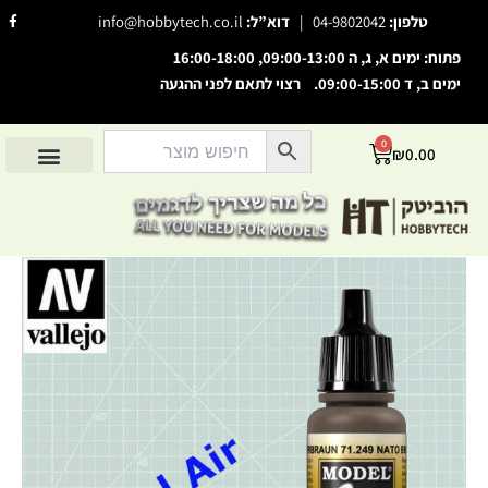
ילוג
F
טלפון:
04-9802042
|
דוא”ל:
info@hobbytech.co.il
a
תוכן
c
e
פתוח: ימים א, ג, ה 09:00-13:00, 16:00-18:00
b
o
ימים ב, ד 09:00-15:00. רצוי לתאם לפני ההגעה
o
השבת את ההבזקים
visibility_off
k
-
סמן כותרות
f
title
0
עגלת
₪
0.00
צבע רקע
קניות
settings
החשבון שלי
מוצרים לפי יצרנים
אודות הוביטק
מוצרים לפי סיווג
זום (הקטנה)
zoom_out
זום (הגדלה)
zoom_in
כמות
הקטנת גופן
remove_circle_outline
של
NATO
הגדלת גופן
add_circle_outline
Brown
FS30051
גופן קריא
spellcheck
ניגודיות בהירה
brightness_high
ניגודיות כהה
brightness_low
הוסף קו תחתון לקישורים
format_underlined