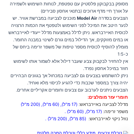
מסופק בבקבוקון פלסטיק עם טפטפת, לנוחות השימוש ולשמירה
על אורך חיי מדף ארוכים (בתנאי אחסון סבירים)
הצבעים בסדרה
Model Air
מוכנים לצביעה במברשת אוויר. יש
לנער היטב את המיכל לפני השימוש ולטפטף את הכמות הרצויה
לכוסית האיירבראש. ניתן לדלל באמצעות מדלל ייעודי לאיירבראש
או במים מזוקקים, אך הדילול במים גורם לשינוי במבנה החומר.
מומלץ להוסיף לכוסית מספר טיפות של משפר זרימה ביחס של
כ-1:5
אין להחזיר לבקבוק צבע שעבר דילול אלא לשמור אותו לשימוש
חוזר במיכל אחסון נפרד.
ניתן להשתמש בצבעים גם לצביעה במכחול אך בגוונים הבהירים
יהיה צורך במספר שכבות כדי להגיע לכיסוי מלא ואחיד.
הצבעים ניתנים לערבוב עם צבעים וחומרים אקריליים אחרים.
חומרי עזר מומלצים:
מדלל לצביעה באיירבראש:
(17 מ"ל)
,
(60 מ"ל)
,
(200 מ"ל)
משפר זרימה:
(17 מ"ל)
,
(60 מ"ל)
.
נוזל ניקוי לאיירבראש:
(85 מ"ל)
,
(200 מ"ל)
.
טבלת צבעים, מידע כללי וטבלת המרה חלקית