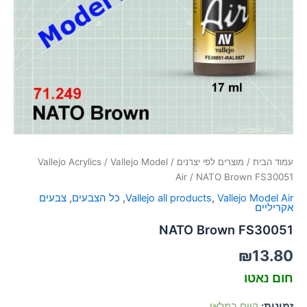
סמן קישורים
font_download
לאפס
cached
את
כל
האפשרויות
עמוד הבית
/
מוצרים לפי יצרנים
/
Vallejo Model
/
Vallejo Acrylics
Air
/ NATO Brown FS30051
Vallejo Model Air
,
Vallejo all products
,
כל הצבעים
,
צבעים
אקריליים
NATO Brown FS30051
₪
13.80
חום נאטו
זמינות:
קיים במלאי