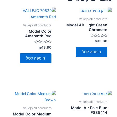
Vallejo all products
Model Air Light Green
Vallejo all products
Chromate
Model Color
Amaranth Red
דורג
₪
13.80
0
מתוך
דורג
₪
13.80
0
5
הוספה לסל
מתוך
5
הוספה לסל
Vallejo all products
Model Air Pale Blue
Vallejo all products
FS35414
Model Color Medium