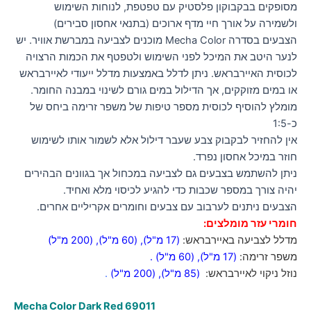
מסופקים בבקבוקון פלסטיק עם טפטפת, לנוחות השימוש
ולשמירה על אורך חיי מדף ארוכים (בתנאי אחסון סבירים)
הצבעים בסדרה Mecha Color מוכנים לצביעה במברשת אוויר. יש
לנער היטב את המיכל לפני השימוש ולטפטף את הכמות הרצויה
לכוסית האיירבראש. ניתן לדלל באמצעות מדלל ייעודי לאיירבראש
או במים מזוקקים, אך הדילול במים גורם לשינוי במבנה החומר.
מומלץ להוסיף לכוסית מספר טיפות של משפר זרימה ביחס של
כ-1:5
אין להחזיר לבקבוק צבע שעבר דילול אלא לשמור אותו לשימוש
חוזר במיכל אחסון נפרד.
ניתן להשתמש בצבעים גם לצביעה במכחול אך בגוונים הבהירים
יהיה צורך במספר שכבות כדי להגיע לכיסוי מלא ואחיד.
הצבעים ניתנים לערבוב עם צבעים וחומרים אקריליים אחרים.
חומרי עזר מומלצים:
מדלל לצביעה באיירבראש:
(17 מ"ל)
,
(60 מ"ל)
,
(200 מ"ל)
משפר זרימה:
(17 מ"ל)
,
(60 מ"ל)
.
נוזל ניקוי לאיירבראש:
(85 מ"ל)
,
(200 מ"ל)
.
Mecha Color Dark Red
69011