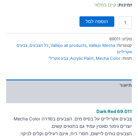
סמן קישורים
זמינות:
קיים במלאי
font_download
לאפס
cached
הוספה לסל
את
כל
האפשרויות
מק"ט:
69011
קטגוריות:
Vallejo Mecha
,
Vallejo all products
,
כל הצבעים
,
צבעים
אקריליים
תגיות:
Mecha Color
,
Acrylic Paint
,
צבע אקרילי
תיאור
מידע נוסף
Dark Red 69.011
צבעים אקריליים על בסיס מים. הצבעים בסדרה Mecha Color
יוצרים גימור סאטין עמיד גם בתנאים קשים.
הצבעים נוחים ליישום, חסרי ריח, אינם רעילים וקלים לניקוי.