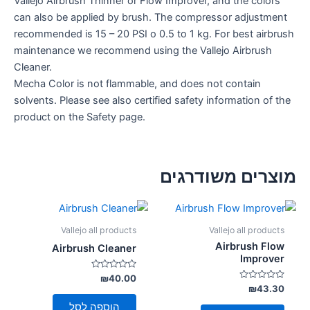
Vallejo Airbrush Thinner or Flow Improver, and the colors
can also be applied by brush. The compressor adjustment
recommended is 15 – 20 PSI o 0.5 to 1 kg. For best airbrush
maintenance we recommend using the Vallejo Airbrush
Cleaner.
Mecha Color is not flammable, and does not contain
solvents. Please see also certified safety information of the
product on the Safety page.
מוצרים משודרגים
Vallejo all products
Vallejo all products
Airbrush Flow
Airbrush Cleaner
Improver
דורג
₪
40.00
0
דורג
₪
43.30
מתוך
0
5
מתוך
הוספה לסל