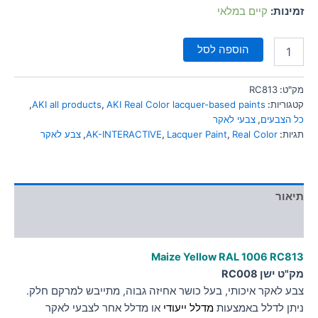
סמן קישורים
זמינות:
קיים במלאי
font_download
לאפס
cached
הוספה לסל
את
כל
האפשרויות
מק"ט:
RC813
קטגוריות:
AKI Real Color lacquer-based paints
,
AKI all products
,
כל הצבעים
,
צבעי לאקר
תגיות:
Real Color
,
Lacquer Paint
,
AK-INTERACTIVE
,
צבע לאקר
תיאור
מידע נוסף
Maize Yellow RAL 1006 RC813
מק"ט ישן RC008
צבע לאקר איכותי, בעל כושר אחיזה גבוה, מתייבש למרקם חלק.
ניתן לדלל באמצעות
מדלל ייעודי
או מדלל אחר לצבעי לאקר