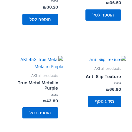
דורג
₪
36.50
0
דורג
₪
30.20
מתוך
0
5
מתוך
הוספה לסל
5
הוספה לסל
אזל מן המלאי
AKI all products
AKI all products
Anti Slip Texture
True Metal Metallic
Purple
דורג
₪
66.80
0
מתוך
5
דורג
₪
43.80
מידע נוסף
0
מתוך
5
הוספה לסל