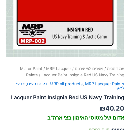
סמן קישורים
font_download
לאפס
cached
את
כל
האפשרויות
עמוד הבית
/
מוצרים לפי יצרנים
/
MRP Lacquer
/
Mister Paint
Paints
/ Lacquer Paint Insignia Red US Navy Training
MRP Lacquer Paints
,
MRP all products
,
כל הצבעים
,
צבעי
לאקר
Lacquer Paint Insignia Red US Navy Training
₪
40.20
אדום של מטוסי האימון בצי ארה"ב
זמינות:
קיים במלאי