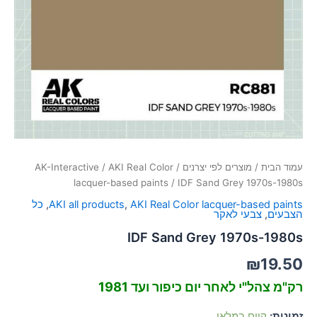
סמן קישורים
font_download
לאפס
cached
את
כל
האפשרויות
עמוד הבית
/
מוצרים לפי יצרנים
/
AKI Real Color
/
AK-Interactive
lacquer-based paints
/ IDF Sand Grey 1970s-1980s
AKI Real Color lacquer-based paints
,
AKI all products
,
כל
הצבעים
,
צבעי לאקר
IDF Sand Grey 1970s-1980s
₪
19.50
רק"מ צהל"י לאחר יום כיפור ועד 1981
זמינות:
קיים במלאי