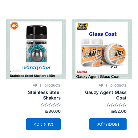
אזל מן המלאי
AKI all products
AKI all products
Stainless Steel
Gauzy Agent Glass
Shakers
Coat
דורג
דורג
₪
36.60
₪
52.00
0
0
מתוך
מתוך
5
5
הוספה לסל
מידע נוסף