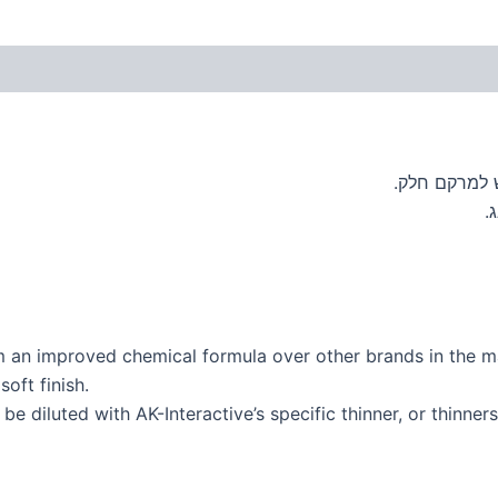
ש למרקם חלק.
om an improved chemical formula over other brands in the m
oft finish.
be diluted with AK-Interactive’s specific thinner, or thinne