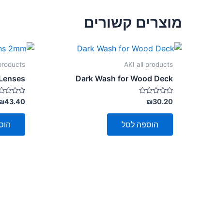
מוצרים קשורים
 products
AKI all products
Lenses
Dark Wash for Wood Deck
דורג
דורג
₪
43.40
₪
30.20
0
0
מתוך
מתוך
5
5
הוספה לסל
הוס