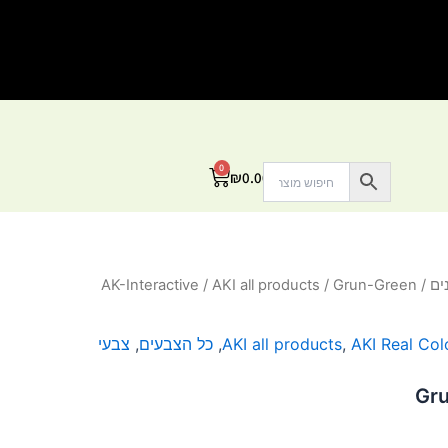
0
עגלת
₪
0.00
קניות
ים
/
/ Grun-Green
AKI all products
/
AK-Interactive
AKI Real Col
,
AKI all products
,
כל הצבעים
,
צבעי
Gr