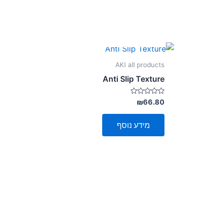
אזל מן המלאי
AKI all products
Anti Slip Texture
דורג
₪
66.80
0
מתוך
5
מידע נוסף