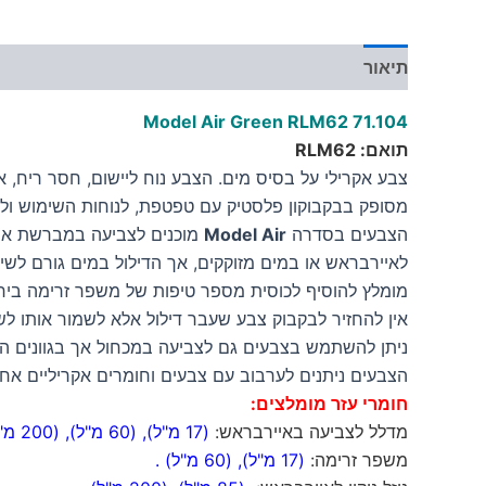
תיאור
מידע נוסף
Model Air Green RLM62
71.104
תואם: RLM62
צבע אקרילי על בסיס מים. הצבע נוח ליישום, חסר ריח, אינו
מסופק בבקבוקון פלסטיק עם טפטפת, לנוחות השימוש ולש
הצבעים בסדרה
Model Air
מוכנים לצביעה במברשת אווי
לאיירבראש או במים מזוקקים, אך הדילול במים גורם לשינ
מומלץ להוסיף לכוסית מספר טיפות של משפר זרימה ביחס 
אין להחזיר לבקבוק צבע שעבר דילול אלא לשמור אותו לש
ניתן להשתמש בצבעים גם לצביעה במכחול אך בגוונים הבה
הצבעים ניתנים לערבוב עם צבעים וחומרים אקריליים אחר
חומרי עזר מומלצים:
מדלל לצביעה באיירבראש:
(17 מ"ל)
,
(60 מ"ל)
,
(200 מ"ל)
משפר זרימה:
(17 מ"ל)
,
(60 מ"ל)
.