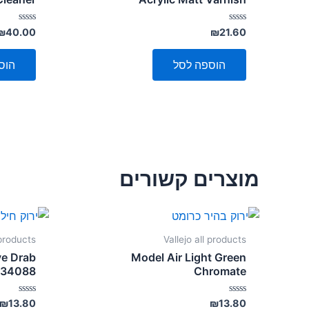
דורג
דורג
₪
40.00
₪
21.60
0
0
מתוך
מתוך
5
5
הוספה לסל
הוס
מוצרים קשורים
 products
Vallejo all products
ve Drab
Model Air Light Green
S34088
Chromate
דורג
דורג
₪
13.80
₪
13.80