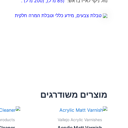
נוזל ניקוי לאיירבראש:
(85 מ"ל)
,
(200 מ"ל)
.
טבלת צבעים, מידע כללי וטבלת המרה חלקית
מוצרים משודרגים
 products
Vallejo Acrylic Varnishes
Cleaner
Acrylic Matt Varnish