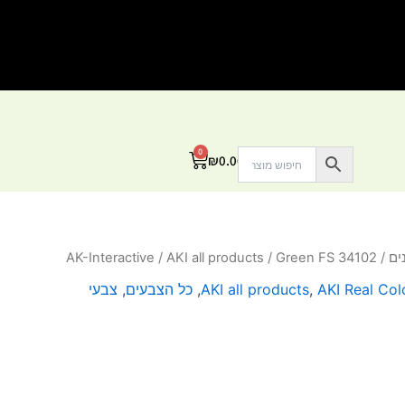
0
עגלת
₪
0.00
קניות
ים
/
/ Green FS 34102
AKI all products
/
AK-Interactive
AKI Real Col
,
AKI all products
,
כל הצבעים
,
צבעי