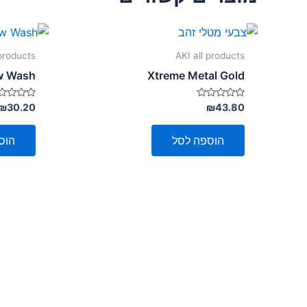
 products
AKI all products
ow Wash
Xtreme Metal Gold
דורג
דורג
₪
30.20
₪
43.80
0
0
מתוך
מתוך
5
5
הוספה לסל
הוס