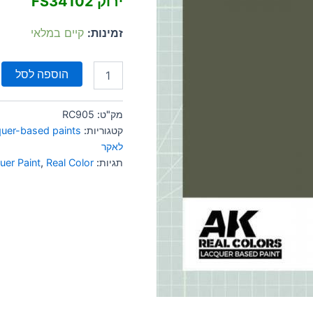
ירוק FS34102
זמינות:
קיים במלאי
הוספה לסל
מק"ט:
RC905
קטגוריות:
quer-based paints
לאקר
תגיות:
Real Color
,
uer Paint