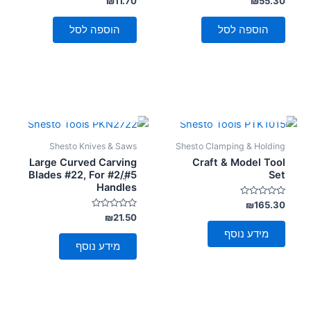
₪
11.70
₪
55.30
0
0
מתוך
מתוך
5
5
הוספה לסל
הוספה לסל
אזל מן המלאי
אזל מן המלאי
Shesto Knives & Saws
Shesto Clamping & Holding
Large Curved Carving
Craft & Model Tool
Blades #22, For #2/ֳ#5
Set
Handles
דורג
₪
165.30
0
דורג
₪
21.50
מתוך
0
5
מידע נוסף
מתוך
5
מידע נוסף