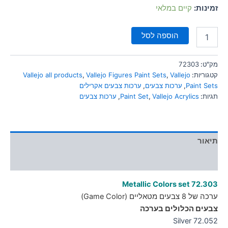
סמן קישורים
זמינות:
קיים במלאי
font_download
לאפס
cached
הוספה לסל
את
כל
האפשרויות
מק"ט:
72303
קטגוריות:
Vallejo
,
Vallejo Figures Paint Sets
,
Vallejo all products
Paint Sets
,
ערכות צבעים
,
ערכות צבעים אקרילים
תגיות:
Vallejo Acrylics
,
Paint Set
,
ערכות צבעים
תיאור
מידע נוסף
Metallic Colors set 72.303
ערכה של 8 צבעים מטאליים (Game Color)
צבעים הכלולים בערכה
72.052 Silver