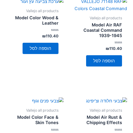
Vallejo all products
Model Color Wood &
Vallejo all products
Leather
Model Air RAF
Coastal Command
1939-1945
דורג
₪
110.40
0
מתוך
5
הוספה לסל
דורג
₪
110.40
0
מתוך
5
הוספה לסל
Vallejo all products
Vallejo all products
Model Color Face &
Model Air Rust &
Skin Tones
Chipping Effects